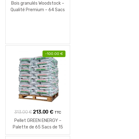
Bois granulés Woodstock –
Qualité Premium – 64 Sacs
de 15 Kg
-
100.00
€
Le
Le
213.00
€
313.00
€
TTC
prix
prix
Pellet GREEN ENERGY –
initial
actuel
Palette de 65 Sacs de 15
KG
était :
est :