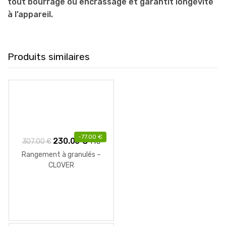
tout bourrage ou encrassage et garantit longévité
à l’appareil.
Produits similaires
-
77.00
€
Le
Le
230.00
€
307.00
€
TTC
prix
prix
Rangement à granulés –
initial
actuel
CLOVER
était :
est :
307.00 €.
230.00 €.