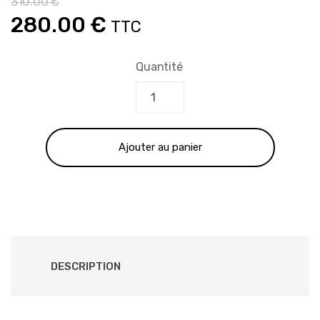
310.00
€
Le
Le
280.00
€
TTC
prix
prix
Quantité
initial
actuel
était :
est :
Ajouter au panier
310.00 €.
280.00 €.
DESCRIPTION