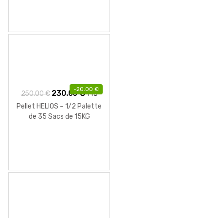
1,556.00 €.
805.00 €.
-
20.00
€
Le
Le
230.00
€
250.00
€
TTC
prix
prix
Pellet HELIOS – 1/2 Palette
initial
actuel
de 35 Sacs de 15KG
était :
est :
250.00 €.
230.00 €.