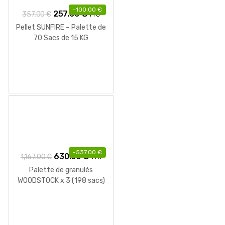
-
100.00
€
Le
Le
257.00
€
357.00
€
TTC
prix
prix
Pellet SUNFIRE – Palette de
initial
actuel
70 Sacs de 15 KG
était :
est :
357.00 €.
257.00 €.
-
537.00
€
Le
Le
630.00
€
1,167.00
€
TTC
prix
prix
Palette de granulés
initial
actuel
WOODSTOCK x 3 (198 sacs)
de 15 Kg
était :
est :
1,167.00 €.
630.00 €.