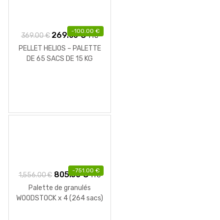
-
100.00
€
Le
Le
269.00
€
369.00
€
TTC
prix
prix
PELLET HELIOS – PALETTE
initial
actuel
DE 65 SACS DE 15 KG
était :
est :
369.00 €.
269.00 €.
-
751.00
€
Le
Le
805.00
€
1,556.00
€
TTC
prix
prix
Palette de granulés
initial
actuel
WOODSTOCK x 4 (264 sacs)
de 15 Kg
était :
est :