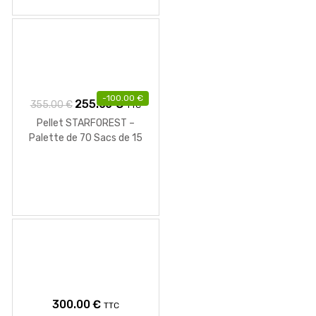
-
100.00
€
Le
Le
255.00
€
355.00
€
TTC
prix
prix
Pellet STARFOREST –
initial
actuel
Palette de 70 Sacs de 15
KG
était :
est :
355.00 €.
255.00 €.
300.00
€
TTC