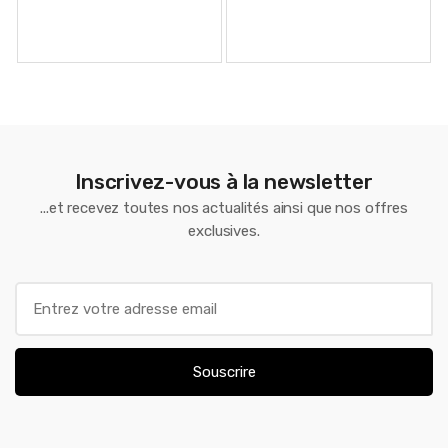
1,167.00 €.
630.00 €.
367.00 €.
267.00 €
Inscrivez-vous à la newsletter
...et recevez toutes nos actualités ainsi que nos offres
exclusives.
E
m
a
i
Souscrire
l
*