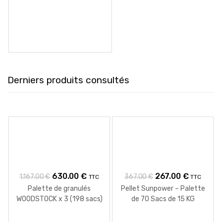
KG
était :
est :
369.00 €.
269.00 €.
Derniers produits consultés
Le
Le
Le
Le
630.00
€
267.00
€
1,167.00
€
367.00
€
TTC
TTC
prix
prix
prix
prix
Palette de granulés
Pellet Sunpower – Palette
WOODSTOCK x 3 (198 sacs)
de 70 Sacs de 15 KG
initial
actuel
initial
actuel
de 15 Kg
était :
est :
était :
est :