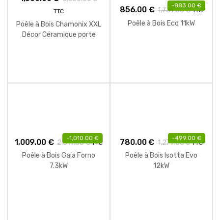
-
883.00
€
856.00
€
1,739.00
€
TTC
TTC
Poêle à Bois Eco 11kW
Poêle à Bois Chamonix XXL
Décor Céramique porte
Laitonnée 12kW
-
1,010.00
€
-
499.00
€
1,009.00
€
780.00
€
2,019.00
€
1,279.00
€
TTC
TTC
Poêle à Bois Gaia Forno
Poêle à Bois Isotta Evo
7.3kW
12kW