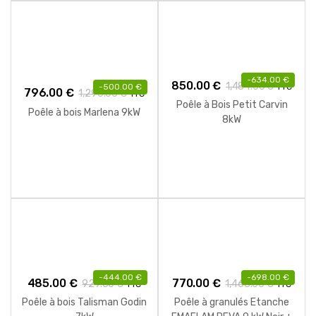
-
634.00
€
850.00
€
1,484.00
€
TTC
-
500.00
€
796.00
€
1,296.00
€
TTC
Poêle à Bois Petit Carvin
Poêle à bois Marlena 9kW
8kW
-
444.00
€
-
698.00
€
485.00
€
770.00
€
929.00
€
1,468.00
€
TTC
TTC
Poêle à bois Talisman Godin
Poêle à granulés Etanche