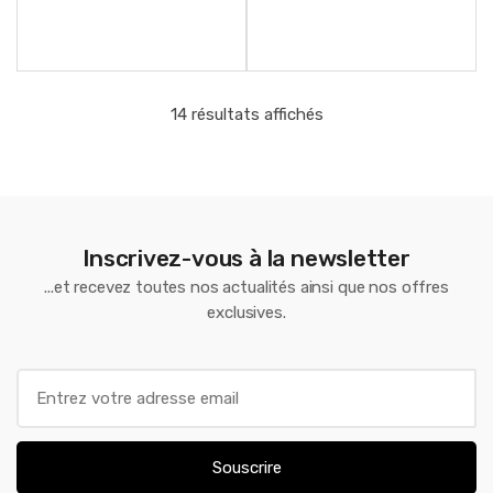
14 résultats affichés
Inscrivez-vous à la newsletter
...et recevez toutes nos actualités ainsi que nos offres
exclusives.
E
m
a
i
Souscrire
l