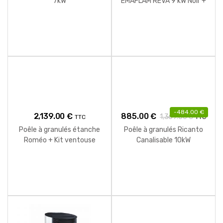
7kW
EMAFLAM REVA 9 kW Noir +
Boitier Wifi offert
-
484.00
€
2,139.00
€
885.00
€
1,369.00
€
TTC
TTC
Poêle à granulés étanche
Poêle à granulés Ricanto
Roméo + Kit ventouse
Canalisable 10kW
Dinak 9kW