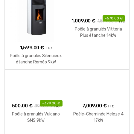
-
570.00
€
1,009.00
€
1,579.00
€
TTC
Poêle à granulés Vittoria
Plus étanche 14kW
1,599.00
€
TTC
Poêle à granulés Silencieux
étanche Roméo 9kW
-
399.00
€
500.00
€
7,009.00
€
899.00
€
TTC
TTC
Poêle à granulés Vulcano
Poêle-Cheminée Meleze 4
SMS 9kW
17kW