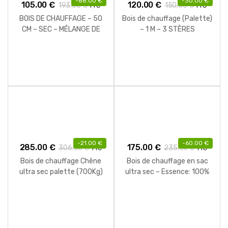
-
88.00
€
-
30.00
€
105.00
€
120.00
€
193.00
€
150.00
€
TTC
TTC
BOIS DE CHAUFFAGE – 50
Bois de chauffage (Palette)
CM – SEC – MÉLANGE DE
– 1 M – 3 STÈRES
BOIS DURS – PALETTE 1 M3
– 1.3 STÈRES
-
21.00
€
-
60.00
€
285.00
€
175.00
€
306.00
€
235.00
€
TTC
TTC
Bois de chauffage Chêne
Bois de chauffage en sac
ultra sec palette (700Kg)
ultra sec – Essence: 100%
Charme