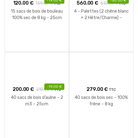
-
19.00
€
-
50.00
€
120.00
€
560.00
€
139.00
€
610.00
€
TTC
TTC
15 sacs de bois de bouleau
4 – Palettes (2 chêne blanc
100% sec de 8 kg – 25cm
+ 2 Hêtre/Charme) –
Bûches de 40 cm
-
19.00
€
200.00
€
279.00
€
219.00
€
TTC
TTC
40 sacs de bois d’aulne – 2
40 sacs de bois sec – 100%
m3 – 25cm
frêne – 8 kg