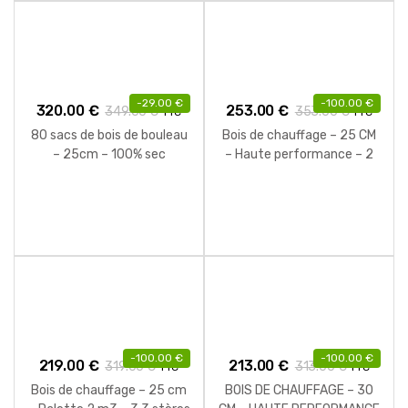
-
29.00
€
-
100.00
€
320.00
€
253.00
€
349.00
€
353.00
€
TTC
TTC
80 sacs de bois de bouleau
Bois de chauffage – 25 CM
– 25cm – 100% sec
– Haute performance – 2
M3 – 2.60 Stères
-
100.00
€
-
100.00
€
219.00
€
213.00
€
319.00
€
313.00
€
TTC
TTC
Bois de chauffage – 25 cm
BOIS DE CHAUFFAGE – 30