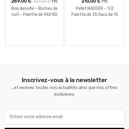
269.00
€
210.00
€
323.00
€
TTC
TTC
Bois densifié – Bûches de
Pellet BADGER – 1/2
nuit – Palette de 960 KG
Palette de 35 Sacs de 15
KG
Inscrivez-vous à la newsletter
...et recevez toutes nos actualités ainsi que nos offres
exclusives.
E
m
a