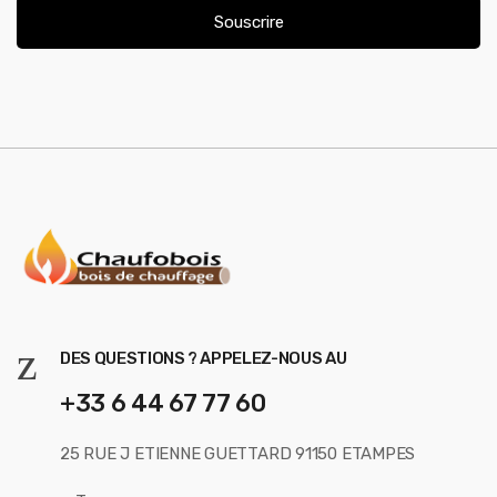
i
Souscrire
l
*
DES QUESTIONS ? APPELEZ-NOUS AU
+33 6 44 67 77 60
25 RUE J ETIENNE GUETTARD 91150 ETAMPES