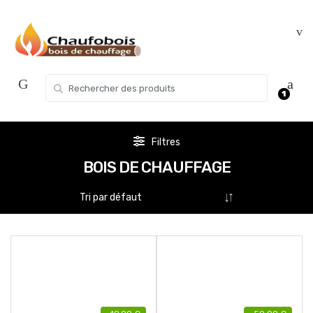
Skip
Skip
to
to
navigation
content
Search for:
1
Filtres
BOIS DE CHAUFFAGE