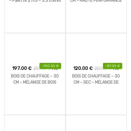
– Palette 2 m3 – 3.3 stères
CM – HAUTE PERFORMANCE
– 2 M3 – 2.24 STÈRES
-
100.00
€
-
87.00
€
197.00
€
120.00
€
297.00
€
207.00
€
TTC
TTC
BOIS DE CHAUFFAGE – 30
BOIS DE CHAUFFAGE – 30
CM – MÉLANGE DE BOIS
CM – SEC – MÉLANGE DE
DURS – PALETTE 2 M3 – 3
BOIS DURS – PALETTE 1 M3
STÈRES
– 1.5 STÈRES