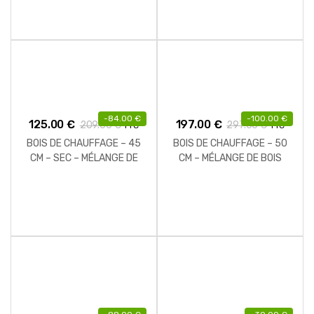
-
84.00
€
-
100.00
€
125.00
€
197.00
€
209.00
€
297.00
€
TTC
TTC
BOIS DE CHAUFFAGE – 45
BOIS DE CHAUFFAGE – 50
CM – SEC – MÉLANGE DE
CM – MÉLANGE DE BOIS
BOIS DURS – PALETTE 1 M3
DURS – PALETTE 2 M3 – 2.5
– 1.3 STÈRES
STÈRES