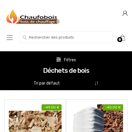
Skip
Skip
to
to
navigation
content
Search for:
0
Filtres
Déchets de bois
-
49.00
€
-
40.00
€