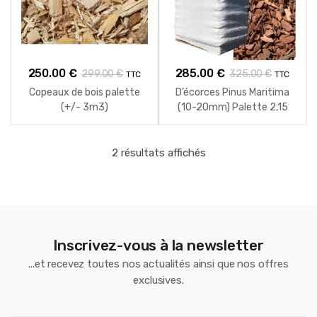
250.00
€
285.00
€
299.00
€
325.00
€
TTC
TTC
Copeaux de bois palette
D’écorces Pinus Maritima
(+/- 3m3)
(10-20mm) Palette 2,15
Kuub
2 résultats affichés
Inscrivez-vous à la newsletter
...et recevez toutes nos actualités ainsi que nos offres
exclusives.