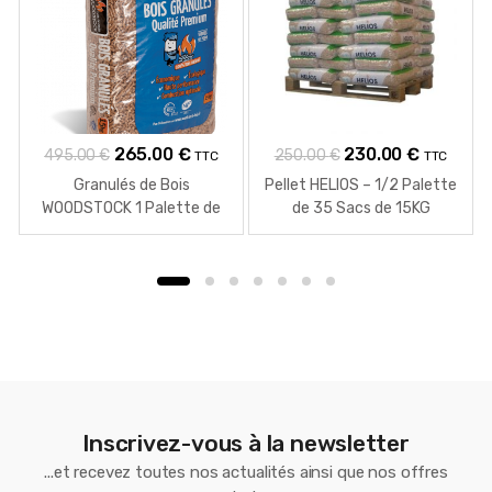
Le
Le
Le
Le
265.00
€
230.00
€
495.00
€
250.00
€
TTC
TTC
prix
prix
prix
prix
Granulés de Bois
Pellet HELIOS – 1/2 Palette
initial
actuel
initial
actuel
WOODSTOCK 1 Palette de
de 35 Sacs de 15KG
78 Sacs de 15 Kg
était :
est :
était :
est :
495.00 €.
265.00 €.
250.00 €.
230.00 €
Inscrivez-vous à la newsletter
...et recevez toutes nos actualités ainsi que nos offres