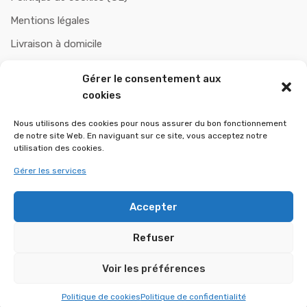
Mentions légales
Livraison à domicile
Paiement sécurisé
Gérer le consentement aux
Politiques de remboursement et retours
cookies
Nous utilisons des cookies pour nous assurer du bon fonctionnement
de notre site Web. En naviguant sur ce site, vous acceptez notre
CHAUFOBOIS
utilisation des cookies.
Gérer les services
A propos de nous
Contactez-nous
Accepter
Refuser
Voir les préférences
Copyright © 2025 CHAUFOBOIS - Tout droits réservés.
Politique de cookies
Politique de confidentialité