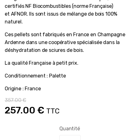
certifiés NF Biocombustibles (norme Française)
et AFNOR. Ils sont issus de mélange de bois 100%
naturel.
Ces pellets sont fabriqués en France en Champagne
Ardenne dans une coopérative spécialisée dans la
déshydratation de sciures de bois.
La qualité Française à petit prix.
Conditionnement : Palette
Origine : France
357.00
€
Le
Le
257.00
€
TTC
prix
prix
Quantité
initial
actuel