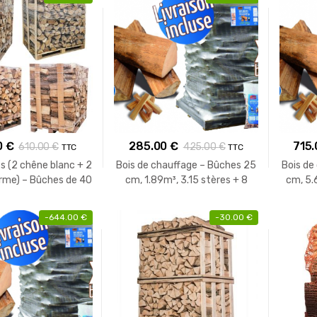
0
€
285.00
€
715
610.00
€
425.00
€
TTC
TTC
s (2 chêne blanc + 2
Bois de chauffage – Bûches 25
Bois de
rme) – Bûches de 40
cm, 1.89m³, 3.15 stères + 8
cm, 5.
cm
sacs bois d’allumage
sa
-
644.00
€
-
30.00
€