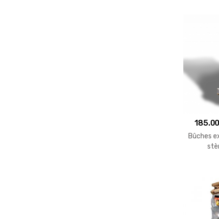
185.0
Bûches ex
stè