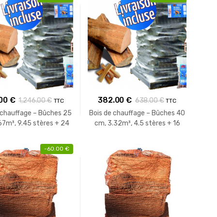
.00
€
382.00
€
1,246.00
€
638.00
€
TTC
TTC
 chauffage – Bûches 25
Bois de chauffage – Bûches 40
67m³, 9.45 stères + 24
cm, 3.32m³, 4.5 stères + 16
cs bois d’allumage
sacs bois d’allumage
-
60.00
€