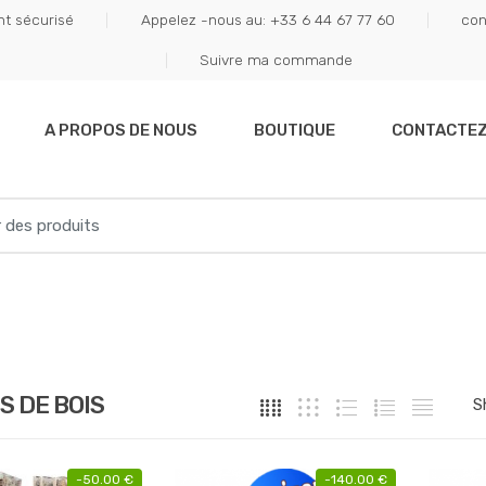
t sécurisé
Appelez -nous au: +33 6 44 67 77 60
con
Suivre ma commande
A PROPOS DE NOUS
BOUTIQUE
CONTACTE
 DE BOIS
-
50.00
€
-
140.00
€