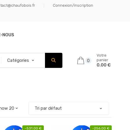
tact@chaufobois.fr
Connexion/inscription
Z-NOUS
Votre
panier
0
0.00 €
-
531.00
€
-
256.00
€