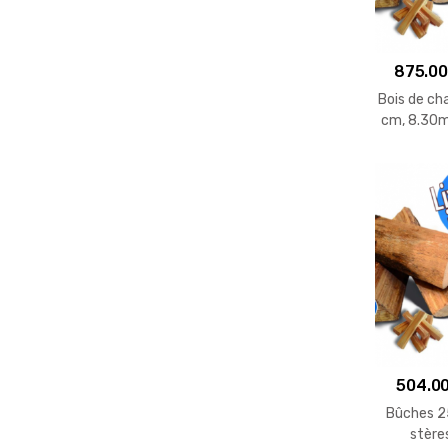
875.0
Bois de ch
cm, 8.30m³
sacs 
504.0
Bûches 2
stère