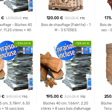
0
€
120.00
€
175
1,519.00
€
150.00
€
TTC
TTC
auffage – Bûches 40
Bois de chauffage (Palette) – 1
Bois de
, 11.25 stères + 40
M – 3 STÈRES
sec – 
bois d’allumage
-
336.00
€
-
128.00
€
0
€
195.00
€
250
840.00
€
323.00
€
TTC
TTC
5 cm, 3.78m³, 6.30
Bûches 40 cm, 1.66m³, 2.25
Bûches
s + 16 sacs bois
stères + 8 sacs bois d’allumage
Tecs