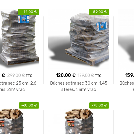
d’allumage
natur
-
114.00
€
-
59.00
€
0
€
120.00
€
159
299.00
€
179.00
€
TTC
TTC
tra sec 25 cm, 2.6
Bûches extra sec 30 cm, 1.45
Bûches
res, 2m³ vrac
stères, 1.3m³ vrac
-
68.00
€
-
75.00
€