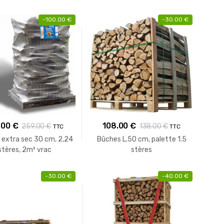
elles (Palette de 1T)
-
100.00
€
-
30.00
€
.00
€
108.00
€
259.00
€
138.00
€
TTC
TTC
 extra sec 30 cm, 2,24
Bûches L.50 cm, palette 1.5
stères, 2m³ vrac
stères
-
30.00
€
-
40.00
€