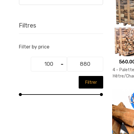
Filtres
Filter by price
Prix
Prix
560.0
min
max
4 – Palette
Hêtre/Cha
Filtrer