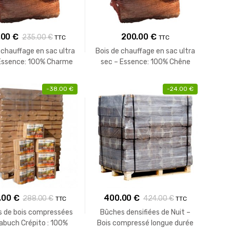
.00
€
200.00
€
235.00
€
TTC
TTC
 chauffage en sac ultra
Bois de chauffage en sac ultra
Essence: 100% Charme
sec – Essence: 100% Chêne
-
38.00
€
-
24.00
€
.00
€
400.00
€
288.00
€
424.00
€
TTC
TTC
 de bois compressées
Bûches densifiées de Nuit –
abuch Crépito : 100%
Bois compressé longue durée