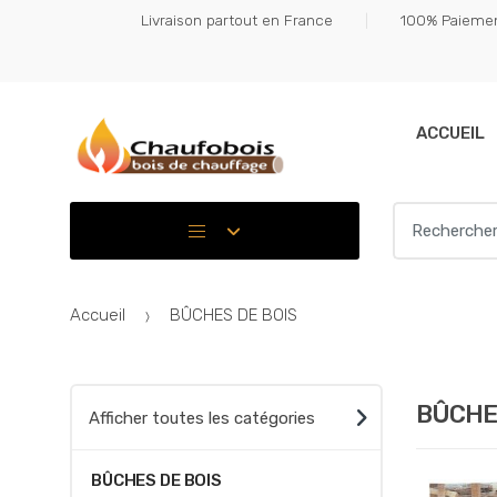
Skip
Skip
Livraison partout en France
100% Paiemen
to
to
navigation
content
ACCUEIL
Search for:
Accueil
BÛCHES DE BOIS
BÛCHES
Afficher toutes les catégories
BÛCHES DE BOIS