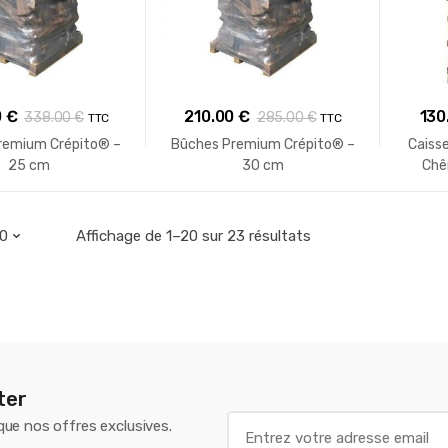
0
€
210.00
€
130
338.00
€
285.00
€
TTC
TTC
remium Crépito® –
Bûches Premium Crépito® –
Caisse
25 cm
30 cm
Chê
Affichage de 1–20 sur 23 résultats
ter
E
 que nos offres exclusives.
m