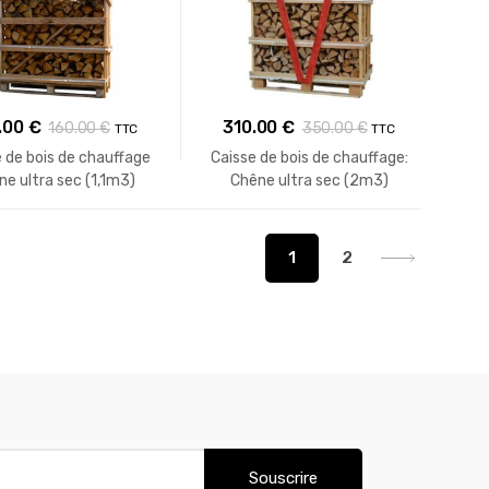
.00
€
310.00
€
160.00
€
350.00
€
TTC
TTC
 de bois de chauffage
Caisse de bois de chauffage:
ne ultra sec (1,1m3)
Chêne ultra sec (2m3)
1
2
Souscrire