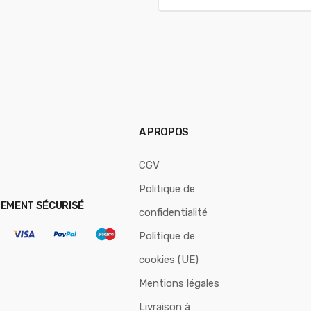
a
i
l
*
A PROPOS
CGV
Politique de
IEMENT SÉCURISÉ
confidentialité
Politique de
cookies (UE)
Mentions légales
Livraison à