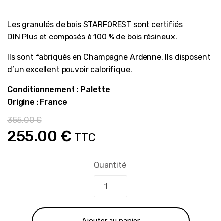
Les granulés de bois STARFOREST sont certifiés
DIN Plus et composés à 100 % de bois résineux.
Ils sont fabriqués en Champagne Ardenne. Ils disposent
d’un excellent pouvoir calorifique.
Conditionnement : Palette
Origine : France
355.00
€
Le
Le
255.00
€
TTC
prix
prix
Quantité
initial
actuel
était :
est :
Ajouter au panier