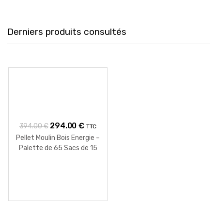
Derniers produits consultés
Le
Le
294.00
€
394.00
€
TTC
prix
prix
Pellet Moulin Bois Energie –
Palette de 65 Sacs de 15
initial
actuel
KG
était :
est :
394.00 €.
294.00 €.