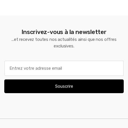
Inscrivez-vous à la newsletter
...et recevez toutes nos actualités ainsi que nos offres
exclusives.
E
m
a
i
Souscrire
l
*