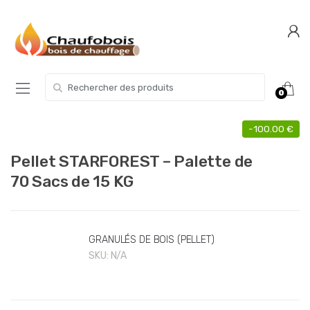
Skip
Skip
to
to
navigation
content
Search for:
0
-
100.00
€
Pellet STARFOREST – Palette de
70 Sacs de 15 KG
GRANULÉS DE BOIS (PELLET)
SKU:
N/A