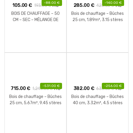
-
88.00
€
-
140.00
€
105.00
€
285.00
€
193.00
€
425.00
€
TTC
TTC
BOIS DE CHAUFFAGE – 50
Bois de chauffage – Bûches
CM – SEC – MÉLANGE DE
25 cm, 1.89m³, 3.15 stères
BOIS DURS – PALETTE 1 M3
+ 8 sacs bois d’allumage
– 1.3 STÈRES
-
531.00
€
-
256.00
€
715.00
€
382.00
€
1,246.00
€
638.00
€
TTC
TTC
Bois de chauffage – Bûches
Bois de chauffage – Bûches
25 cm, 5.67m³, 9.45 stères
40 cm, 3.32m³, 4.5 stères
+ 24 sacs bois d’allumage
+ 16 sacs bois d’allumage