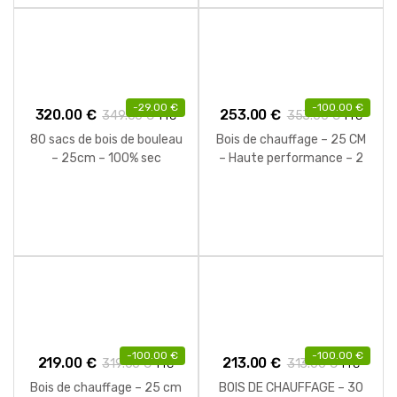
-
29.00
€
-
100.00
€
320.00
€
253.00
€
349.00
€
353.00
€
TTC
TTC
80 sacs de bois de bouleau
Bois de chauffage – 25 CM
– 25cm – 100% sec
– Haute performance – 2
M3 – 2.60 Stères
-
100.00
€
-
100.00
€
219.00
€
213.00
€
319.00
€
313.00
€
TTC
TTC
Bois de chauffage – 25 cm
BOIS DE CHAUFFAGE – 30