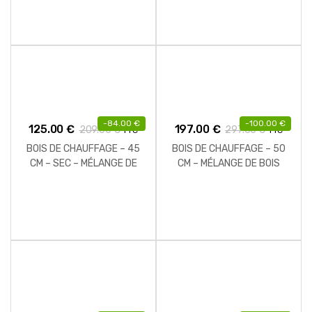
-
84.00
€
-
100.00
€
125.00
€
197.00
€
209.00
€
297.00
€
TTC
TTC
BOIS DE CHAUFFAGE – 45
BOIS DE CHAUFFAGE – 50
CM – SEC – MÉLANGE DE
CM – MÉLANGE DE BOIS
BOIS DURS – PALETTE 1 M3
DURS – PALETTE 2 M3 – 2.5
– 1.3 STÈRES
STÈRES