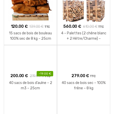
120.00
€
560.00
€
139.00
€
610.00
€
TTC
TTC
15 sacs de bois de bouleau
4 – Palettes (2 chêne blanc
100% sec de 8 kg – 25cm
+ 2 Hêtre/Charme) –
Bûches de 40 cm
-
19.00
€
200.00
€
279.00
€
219.00
€
TTC
TTC
40 sacs de bois d’aulne – 2
40 sacs de bois sec – 100%
m3 – 25cm
frêne – 8 kg