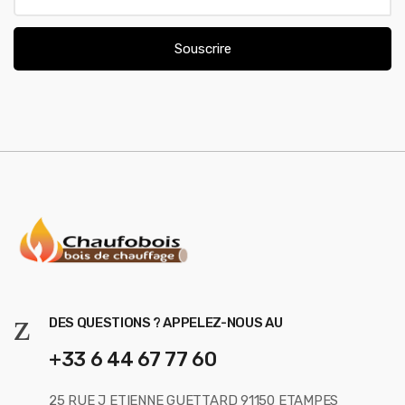
a
i
Souscrire
l
*
DES QUESTIONS ? APPELEZ-NOUS AU
+33 6 44 67 77 60
25 RUE J ETIENNE GUETTARD 91150 ETAMPES