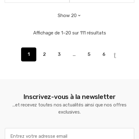
Affichage de 1–20 sur 111 résultats
1
2
3
…
5
6
Inscrivez-vous à la newsletter
...et recevez toutes nos actualités ainsi que nos offres
exclusives.
E
m