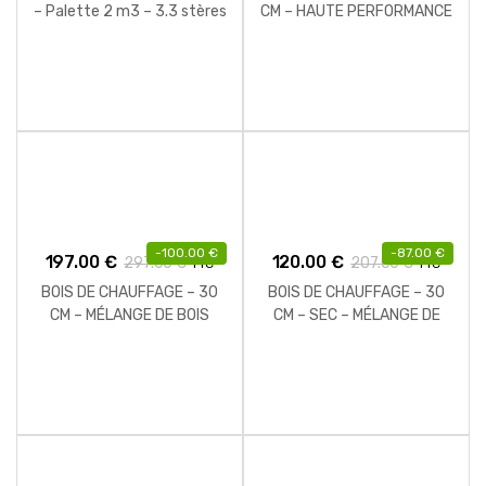
– Palette 2 m3 – 3.3 stères
CM – HAUTE PERFORMANCE
– 2 M3 – 2.24 STÈRES
-
100.00
€
-
87.00
€
197.00
€
120.00
€
297.00
€
207.00
€
TTC
TTC
BOIS DE CHAUFFAGE – 30
BOIS DE CHAUFFAGE – 30
CM – MÉLANGE DE BOIS
CM – SEC – MÉLANGE DE
DURS – PALETTE 2 M3 – 3
BOIS DURS – PALETTE 1 M3
STÈRES
– 1.5 STÈRES