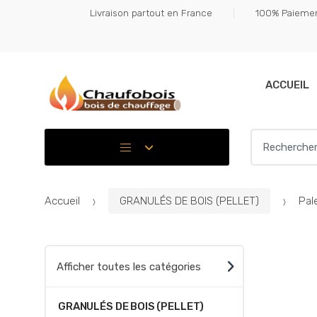
Skip
Skip
Livraison partout en France
100% Paiemen
to
to
navigation
content
ACCUEIL
Search for:
Accueil
GRANULÉS DE BOIS (PELLET)
Pal
Afficher toutes les catégories
GRANULÉS DE BOIS (PELLET)