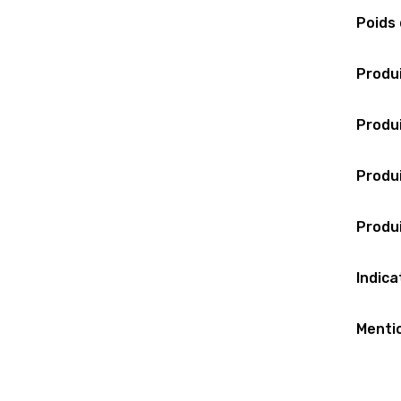
Poids 
Produi
Produi
Produi
Produi
Indica
Mentio