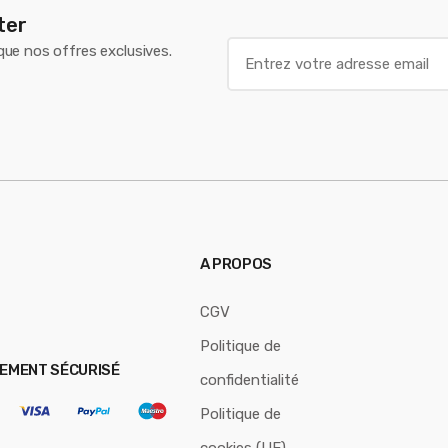
ter
E
 que nos offres exclusives.
m
a
i
l
*
A PROPOS
CGV
Politique de
IEMENT SÉCURISÉ
confidentialité
Politique de