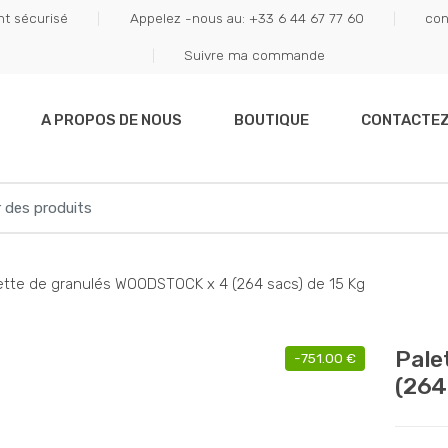
t sécurisé
Appelez -nous au: +33 6 44 67 77 60
con
Suivre ma commande
A PROPOS DE NOUS
BOUTIQUE
CONTACTE
ette de granulés WOODSTOCK x 4 (264 sacs) de 15 Kg
Pale
-
751.00
€
(264