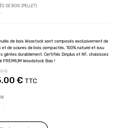
S DE BOIS (PELLET)
A
nulés de bois Woostock sont composés exclusivement de
 et de sciures de bois compactés, 100% naturel et issu
ts gérées durablement. Certifiés Dinplus et NF, choisissez
ité PREMIUM Woodstock Bois !
00
€
Le
5.00
€
TTC
x
prix
té
ial
actuel
t :
est :