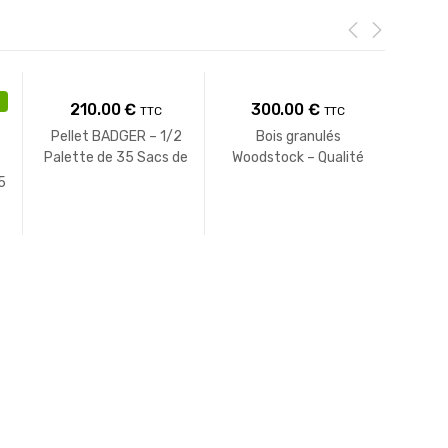
Le
210.00
€
300.00
€
310.
TTC
TTC
prix
Pellet BADGER – 1/2
Bois granulés
actuel
Palette de 35 Sacs de
Woodstock – Qualité
Pel
15 KG
Premium – 64 Sacs de
est :
5
15 Kg
.
257.00 €.