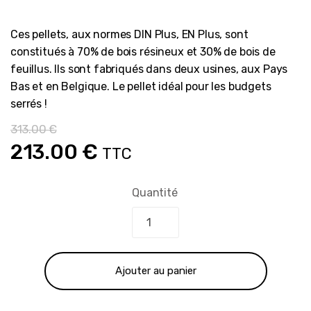
Ces pellets, aux normes DIN Plus, EN Plus, sont
constitués à 70% de bois résineux et 30% de bois de
feuillus. Ils sont fabriqués dans deux usines, aux Pays
Bas et en Belgique. Le pellet idéal pour les budgets
serrés !
313.00
€
Le
Le
213.00
€
TTC
prix
prix
Quantité
initial
actuel
était :
est :
Ajouter au panier
313.00 €.
213.00 €.