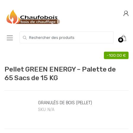
Skip
Skip
to
to
navigation
content
Search for:
0
-
100.00
€
Pellet GREEN ENERGY – Palette de
65 Sacs de 15 KG
GRANULÉS DE BOIS (PELLET)
SKU:
N/A