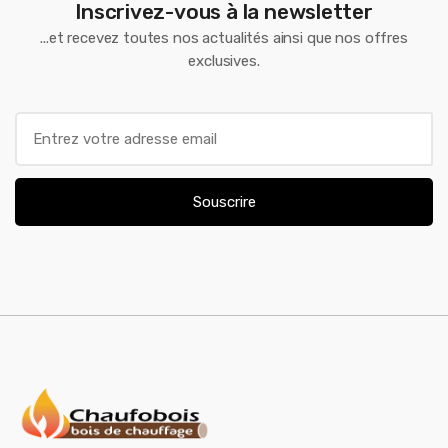
Inscrivez-vous à la newsletter
...et recevez toutes nos actualités ainsi que nos offres
exclusives.
E
m
a
i
Souscrire
l
*