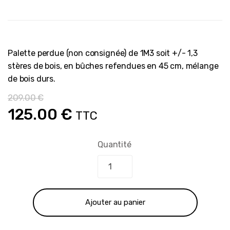
Palette perdue (non consignée) de 1M3 soit +/- 1,3
stères de bois, en bûches refendues en 45 cm, mélange
de bois durs.
209.00
€
Le
Le
125.00
€
TTC
prix
prix
Quantité
initial
actuel
était :
est :
Ajouter au panier
209.00 €.
125.00 €.