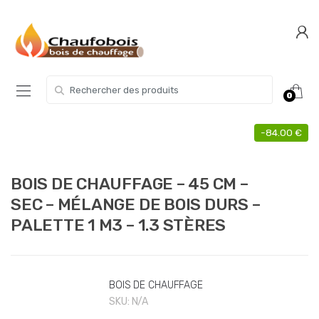
Skip
Skip
to
to
navigation
content
Search for:
0
-
84.00
€
BOIS DE CHAUFFAGE – 45 CM –
SEC – MÉLANGE DE BOIS DURS –
PALETTE 1 M3 – 1.3 STÈRES
BOIS DE CHAUFFAGE
SKU:
N/A