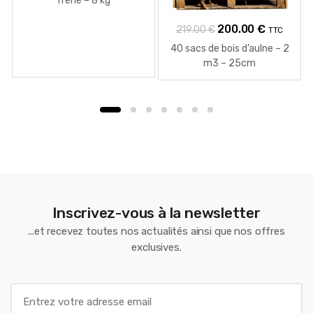
frêne – 8 kg
Le
Le
200.00
€
219.00
€
TTC
prix
prix
40 sacs de bois d’aulne – 2
initial
actuel
m3 – 25cm
était :
est :
219.00 €.
200.00 €
Inscrivez-vous à la newsletter
...et recevez toutes nos actualités ainsi que nos offres
exclusives.
E
m