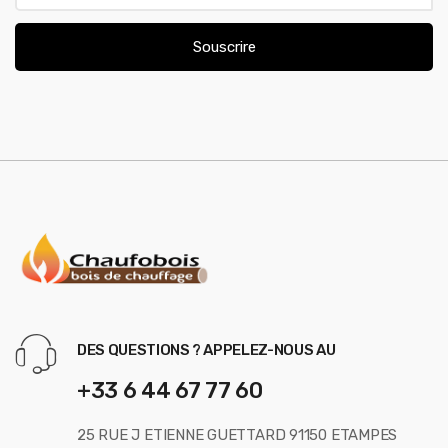
a
i
Souscrire
l
*
DES QUESTIONS ? APPELEZ-NOUS AU
+33 6 44 67 77 60
25 RUE J ETIENNE GUETTARD 91150 ETAMPES