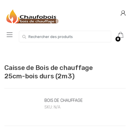
Skip
Skip
to
to
navigation
content
Search for:
0
Caisse de Bois de chauffage
25cm-bois durs (2m3)
BOIS DE CHAUFFAGE
SKU:
N/A