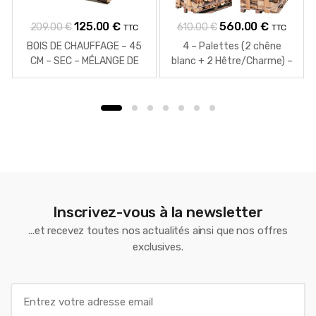
Le
Le
Le
Le
125.00
€
560.00
€
209.00
€
610.00
€
TTC
TTC
prix
prix
prix
prix
BOIS DE CHAUFFAGE – 45
4 – Palettes (2 chêne
initial
actuel
initial
actuel
CM – SEC – MÉLANGE DE
blanc + 2 Hêtre/Charme) –
BOIS DURS – PALETTE 1 M3
Bûches de 40 cm
était :
est :
était :
est :
– 1.3 STÈRES
209.00 €.
125.00 €.
610.00 €.
560.00 €
Inscrivez-vous à la newsletter
...et recevez toutes nos actualités ainsi que nos offres
exclusives.
E
m