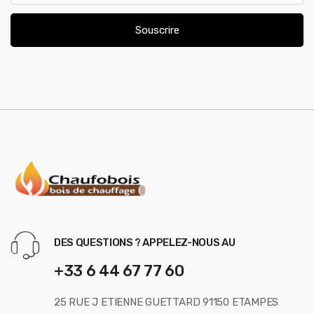
a
i
Souscrire
l
*
DES QUESTIONS ? APPELEZ-NOUS AU
+33 6 44 67 77 60
25 RUE J ETIENNE GUETTARD 91150 ETAMPES