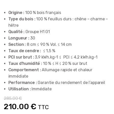
Origine :
100 % bois français
Type du bois :
100 % feuillus durs : chêne – charme –
hêtre
Qualité :
Groupe H1 G1
Longueur :
30
Section :
8 cm ≤ 90 % Vol. ≤ 14 cm
Taux de cendre :
≤ 1,5 %
PCI sur brut :
3,9 kWh.kg-1 ≤ PCI ≤ 4,2 kWh.kg-1
Taux d’humidité :
10 % ≤ H ≤ 20 % sur brut
Comportement :
Allumage rapide et chaleur
immédiate
Performance :
Garantie du rendement de l’appareil
Utilisation :
Immédiate
285.00
€
Le
Le
210.00
€
TTC