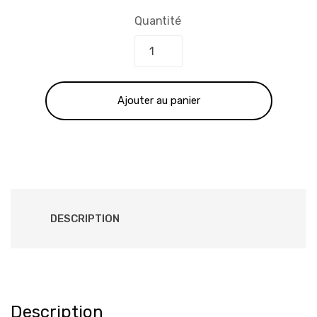
prix
prix
Quantité
initial
actuel
était :
est :
Ajouter au panier
285.00 €.
210.00 €.
DESCRIPTION
Description