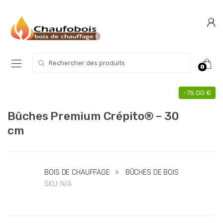
Skip
Skip
to
to
navigation
content
Search for:
0
-
75.00
€
Bûches Premium Crépito® – 30
cm
BOIS DE CHAUFFAGE
>
BÛCHES DE BOIS
SKU:
N/A