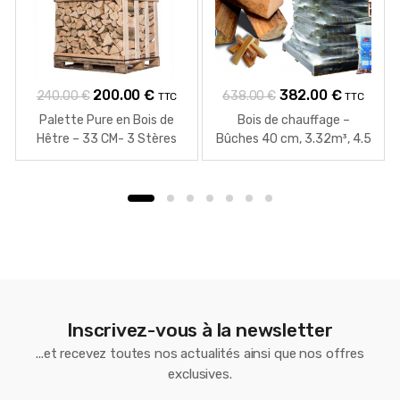
Le
Le
Le
Le
200.00
€
382.00
€
240.00
€
638.00
€
TTC
TTC
prix
prix
prix
prix
Palette Pure en Bois de
Bois de chauffage –
initial
actuel
initial
actuel
Hêtre – 33 CM- 3 Stères
Bûches 40 cm, 3.32m³, 4.5
stères + 16 sacs bois
était :
est :
était :
est :
d’allumage
240.00 €.
200.00 €.
638.00 €.
382.00 €
Inscrivez-vous à la newsletter
...et recevez toutes nos actualités ainsi que nos offres
exclusives.