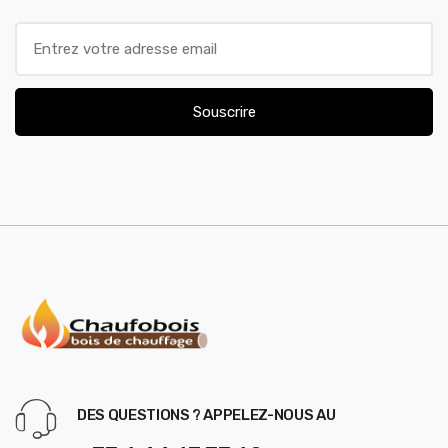
E
m
a
i
Souscrire
l
*
DES QUESTIONS ? APPELEZ-NOUS AU