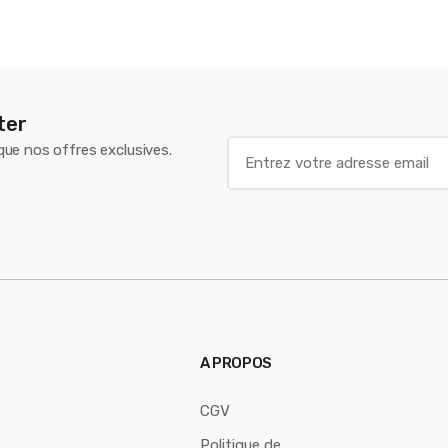
ter
E
 que nos offres exclusives.
m
a
i
l
*
A PROPOS
CGV
Politique de