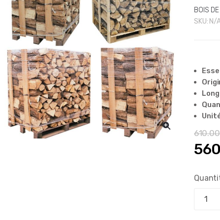
BOIS D
SKU:
N/
Esse
Origi
Long
Quant
Unité
610.0
🔍
Le
56
pri
Quanti
init
étai