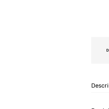
D
Descri