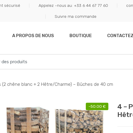
t sécurisé
Appelez -nous au: +33 6 44 67 77 60
con
Suivre ma commande
A PROPOS DE NOUS
BOUTIQUE
CONTACTE
s (2 chêne blanc + 2 Hêtre/Charme) – Bûches de 40 cm
4 – 
-
50.00
€
Hêtr