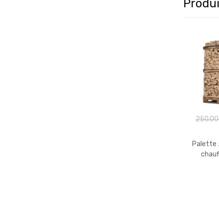
Produi
250.0
Palette 
chauf
(Mélange
3