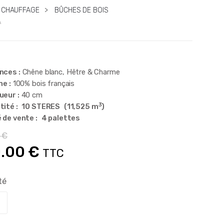
E CHAUFFAGE
>
BÛCHES DE BOIS
A
nces :
Chêne blanc, Hêtre & Charme
ne :
100% bois français
ueur :
40 cm
3
ité :
10 STERES
(11,525 m
)
 de vente :
4 palettes
0
€
Le
0.00
€
TTC
x
prix
té
ial
actuel
t :
est :