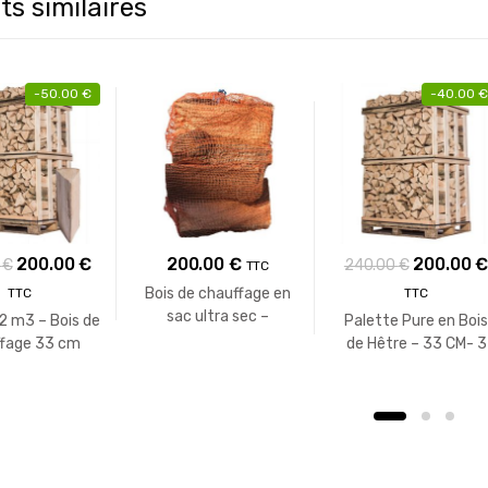
ts similaires
-
50.00
€
-
40.00
€
Le
Le
Le
200.00
€
200.00
€
200.00
0
€
240.00
€
TTC
prix
prix
prix
Bois de chauffage en
TTC
TTC
initial
actuel
initial
sac ultra sec –
2 m3 – Bois de
Palette Pure en Bois
Essence: 100% Chêne
était :
est :
était :
fage 33 cm
de Hêtre – 33 CM- 3
 d’essences) –
Stères
250.00 €.
200.00 €.
240.00 €
 stères