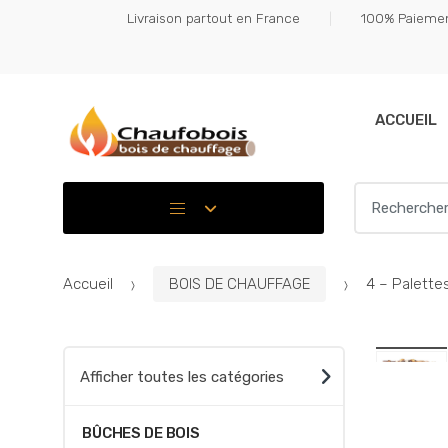
Skip
Skip
Livraison partout en France
100% Paiemen
to
to
navigation
content
ACCUEIL
Search for:
Accueil
BOIS DE CHAUFFAGE
4 – Palette
Afficher toutes les catégories
BÛCHES DE BOIS