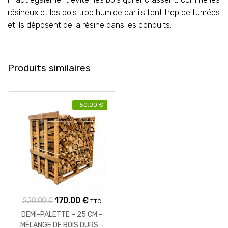
résineux et les bois trop humide car ils font trop de fumées
et ils déposent de la résine dans les conduits.
Produits similaires
-
50.00
€
Le
Le
170.00
€
220.00
€
TTC
prix
prix
DEMI-PALETTE – 25 CM –
initial
actuel
MÉLANGE DE BOIS DURS –