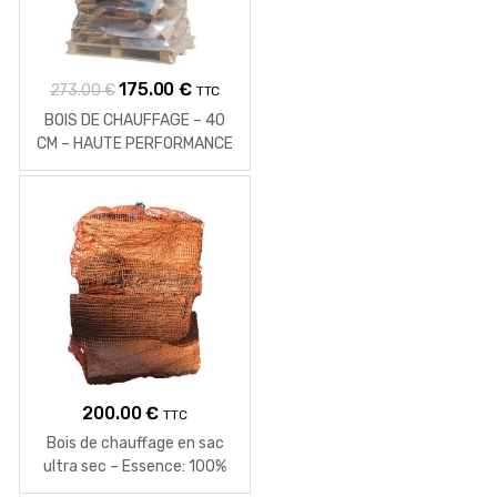
Le
Le
175.00
€
273.00
€
TTC
prix
prix
BOIS DE CHAUFFAGE – 40
initial
actuel
CM – HAUTE PERFORMANCE
– 2 M3 – 1.85 STÈRES
était :
est :
273.00 €.
175.00 €.
200.00
€
TTC
Bois de chauffage en sac
ultra sec – Essence: 100%
Chêne