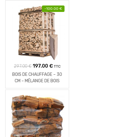
-
100.00
€
Le
Le
197.00
€
297.00
€
TTC
prix
prix
BOIS DE CHAUFFAGE – 30
initial
actuel
CM – MÉLANGE DE BOIS
DURS – PALETTE 2 M3 – 3
était :
est :
STÈRES
297.00 €.
197.00 €.