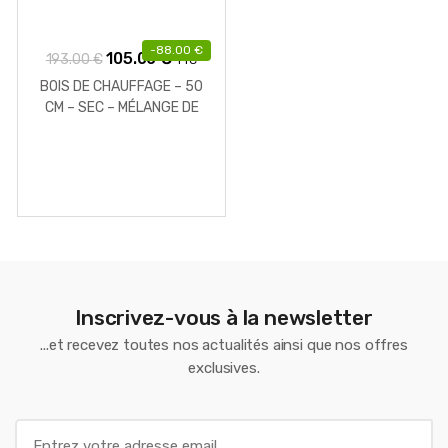
-
88.00
€
Le
Le
105.00
€
193.00
€
TTC
prix
prix
BOIS DE CHAUFFAGE – 50
initial
actuel
CM – SEC – MÉLANGE DE
BOIS DURS – PALETTE 1 M3
était :
est :
– 1.3 STÈRES
193.00 €.
105.00 €.
Inscrivez-vous à la newsletter
...et recevez toutes nos actualités ainsi que nos offres
exclusives.
E