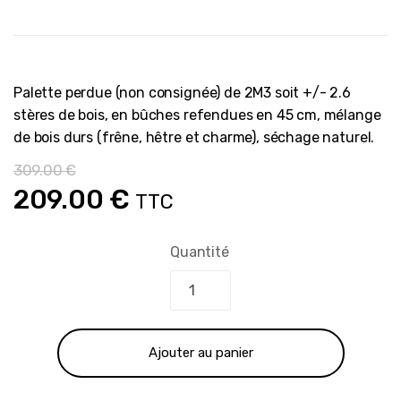
Palette perdue (non consignée) de 2M3 soit +/- 2.6
stères de bois, en bûches refendues en 45 cm, mélange
de bois durs (frêne, hêtre et charme), séchage naturel.
309.00
€
Le
Le
209.00
€
TTC
prix
prix
Quantité
initial
actuel
était :
est :
Ajouter au panier
309.00 €.
209.00 €.