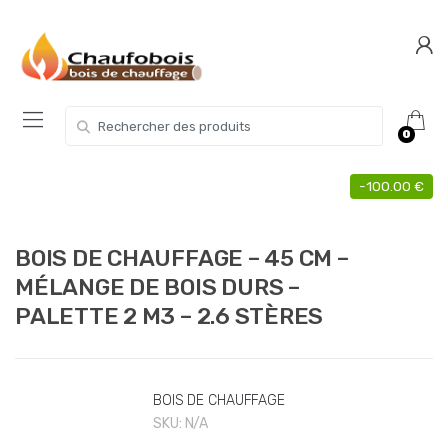
Skip
Skip
to
to
navigation
content
Search for:
0
-
100.00
€
BOIS DE CHAUFFAGE – 45 CM –
MÉLANGE DE BOIS DURS –
PALETTE 2 M3 – 2.6 STÈRES
BOIS DE CHAUFFAGE
SKU:
N/A