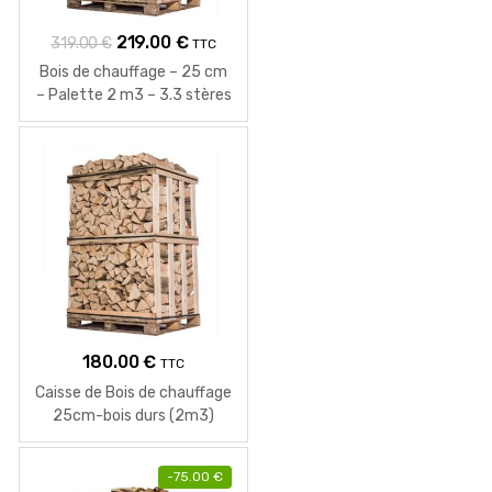
Le
Le
219.00
€
319.00
€
TTC
prix
prix
Bois de chauffage – 25 cm
initial
actuel
– Palette 2 m3 – 3.3 stères
était :
est :
319.00 €.
219.00 €.
180.00
€
TTC
Caisse de Bois de chauffage
25cm-bois durs (2m3)
-
75.00
€