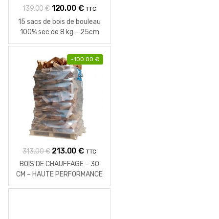
Le
Le
120.00
€
139.00
€
TTC
prix
prix
15 sacs de bois de bouleau
initial
actuel
100% sec de 8 kg – 25cm
était :
est :
139.00 €.
120.00 €.
-
100.00
€
Le
Le
213.00
€
313.00
€
TTC
prix
prix
BOIS DE CHAUFFAGE – 30
initial
actuel
CM – HAUTE PERFORMANCE
– 2 M3 – 2.24 STÈRES
était :
est :
313.00 €.
213.00 €.