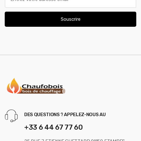
m
a
i
Souscrire
l
*
DES QUESTIONS ? APPELEZ-NOUS AU
+33 6 44 67 77 60