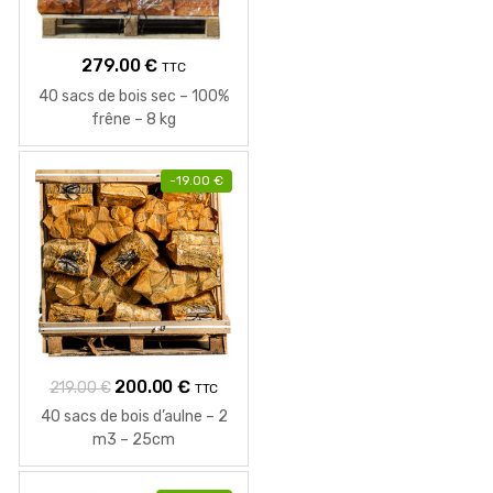
279.00
€
TTC
40 sacs de bois sec – 100%
frêne – 8 kg
-
19.00
€
Le
Le
200.00
€
219.00
€
TTC
prix
prix
40 sacs de bois d’aulne – 2
initial
actuel
m3 – 25cm
était :
est :