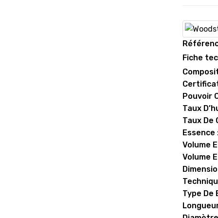
Référen
Fiche te
Compositi
Certifica
Pouvoir C
Taux D’hu
Taux De C
Essence 
Volume E
Volume En
Dimensio
Techniqu
Type De B
Longueur
Diamètre 