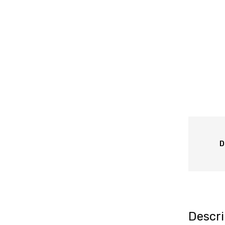
D
Descri