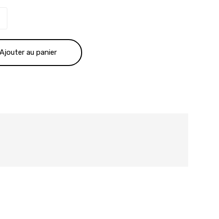
ial
actuel
t :
est :
Ajouter au panier
.00 €.
175.00 €.