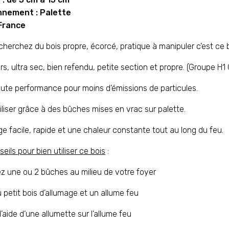
nnement : Palette
 France
cherchez du bois propre, écorcé, pratique à manipuler c’est ce bo
rs, ultra sec, bien refendu, petite section et propre. (Groupe H
aute performance pour moins d’émissions de particules.
tiliser grâce à des bûches mises en vrac sur palette.
e facile, rapide et une chaleur constante tout au long du feu.
seils pour bien utiliser ce bois
:
z une ou 2 bûches au milieu de votre foyer
 petit bois d’allumage et un allume feu
l’aide d’une allumette sur l’allume feu