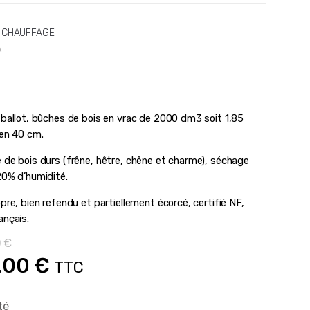
E CHAUFFAGE
A
 ballot, bûches de bois en vrac de 2000 dm3 soit 1,85
 en 40 cm.
 de bois durs (frêne, hêtre, chêne et charme), séchage
20% d’humidité.
pre, bien refendu et partiellement écorcé, certifié NF,
ançais.
0
€
Le
.00
€
TTC
x
prix
té