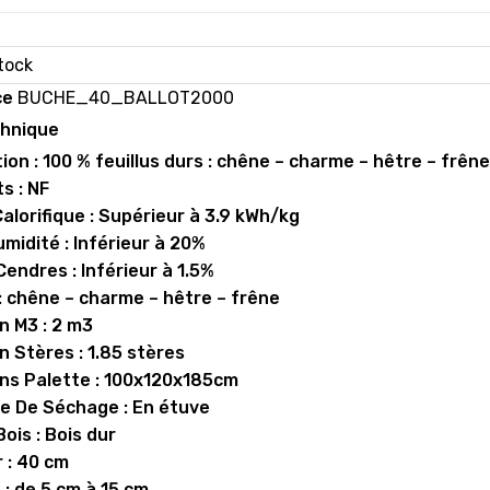
ce
BUCHE_40_BALLOT2000
chnique
on : 100 % feuillus durs : chêne – charme – hêtre – frêne
ts : NF
alorifique : Supérieur à 3.9 kWh/kg
midité : Inférieur à 20%
endres : Inférieur à 1.5%
: chêne – charme – hêtre – frêne
n M3 : 2 m3
 Stères : 1.85 stères
ns Palette : 100x120x185cm
e De Séchage : En étuve
ois : Bois dur
 : 40 cm
: de 5 cm à 15 cm