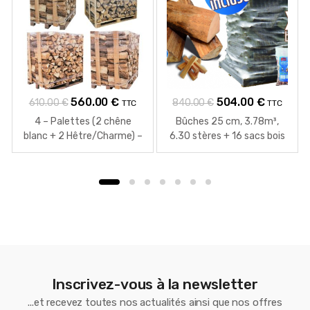
Le
Le
Le
Le
560.00
€
504.00
€
610.00
€
840.00
€
TTC
TTC
prix
prix
prix
prix
4 – Palettes (2 chêne
Bûches 25 cm, 3.78m³,
initial
actuel
initial
actuel
blanc + 2 Hêtre/Charme) –
6.30 stères + 16 sacs bois
Bûches de 40 cm
d’allumage
était :
est :
était :
est :
610.00 €.
560.00 €.
840.00 €.
504.00 €
Inscrivez-vous à la newsletter
...et recevez toutes nos actualités ainsi que nos offres