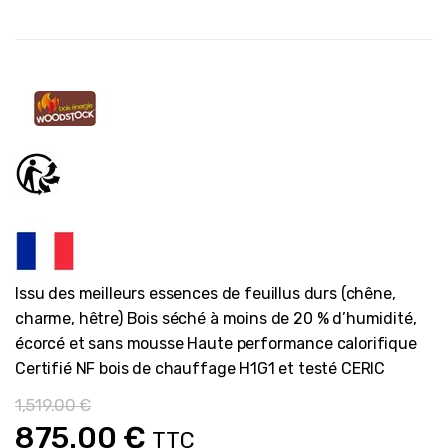
Issu des meilleurs essences de feuillus durs (chêne,
charme, hêtre) Bois séché à moins de 20 % d’humidité,
écorcé et sans mousse Haute performance calorifique
Certifié NF bois de chauffage H1G1 et testé CERIC
1,519.00
€
Le
Le
875.00
€
TTC