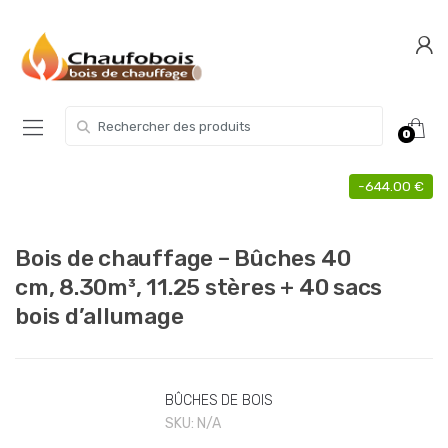
Skip
Skip
to
to
navigation
content
Search for:
0
-
644.00
€
Bois de chauffage – Bûches 40
cm, 8.30m³, 11.25 stères + 40 sacs
bois d’allumage
BÛCHES DE BOIS
SKU:
N/A