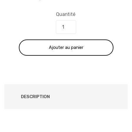
prix
prix
Quantité
initial
actuel
était :
est :
Ajouter au panier
1,519.00 €.
875.00 €.
DESCRIPTION