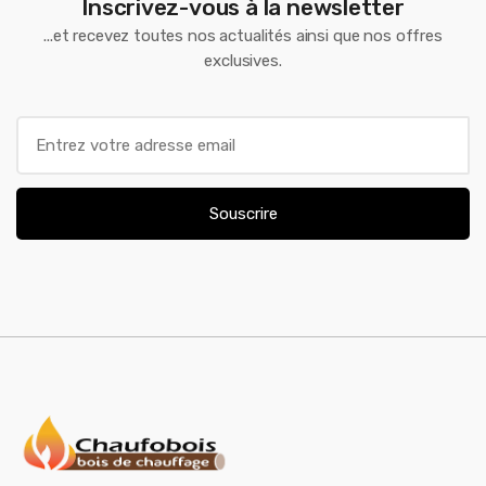
Inscrivez-vous à la newsletter
...et recevez toutes nos actualités ainsi que nos offres
exclusives.
E
m
a
i
Souscrire
l
*