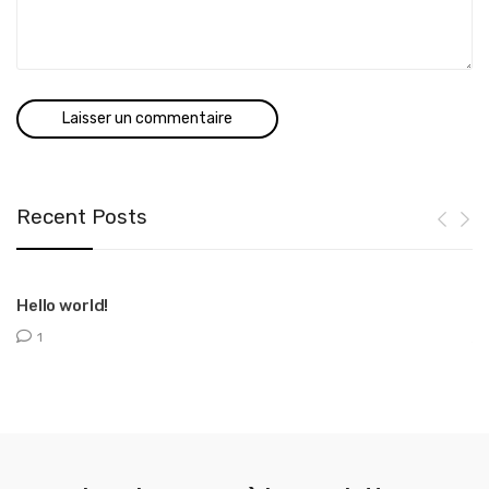
Recent Posts
Hello world!
T
1