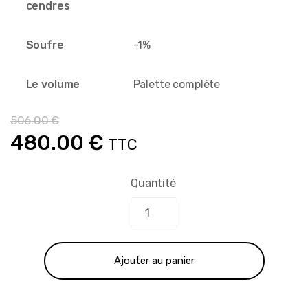
cendres
Soufre
-1%
Le volume
Palette complète
506.00
€
Le
Le
480.00
€
TTC
prix
prix
Quantité
initial
actuel
était :
est :
Ajouter au panier
506.00 €.
480.00 €.