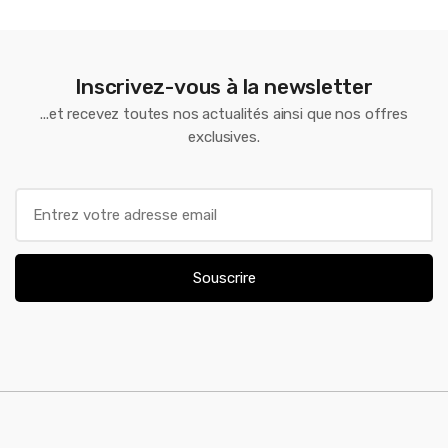
Inscrivez-vous à la newsletter
...et recevez toutes nos actualités ainsi que nos offres
exclusives.
E
m
a
i
Souscrire
l
*