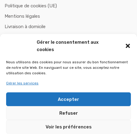
Politique de cookies (UE)
Mentions légales
Livraison à domicile
Paiement sécurisé
Gérer le consentement aux
Politiques de remboursement et retours
cookies
Nous utilisons des cookies pour nous assurer du bon fonctionnement
de notre site Web. En naviguant sur ce site, vous acceptez notre
CHAUFOBOIS
utilisation des cookies.
Gérer les services
A propos de nous
Contactez-nous
Accepter
Refuser
Voir les préférences
Copyright © 2025 CHAUFOBOIS - Tout droits réservés.