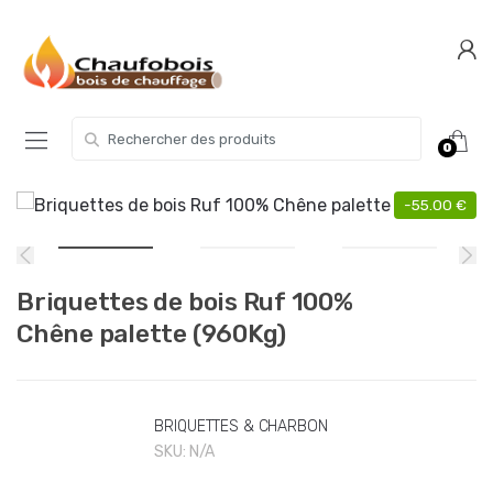
Skip
Skip
to
to
navigation
content
Search for:
0
-
55.00
€
Briquettes de bois Ruf 100%
Chêne palette (960Kg)
BRIQUETTES & CHARBON
SKU:
N/A