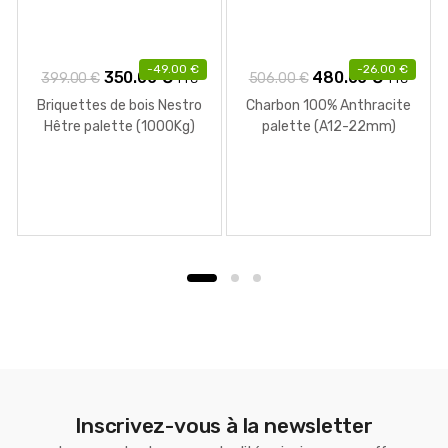
-
49.00
€
-
26.00
€
Le
Le
Le
Le
350.00
€
480.00
€
399.00
€
506.00
€
TTC
TTC
prix
prix
prix
prix
Briquettes de bois Nestro
Charbon 100% Anthracite
initial
actuel
initial
actuel
Hêtre palette (1000Kg)
palette (A12-22mm)
était :
est :
était :
est :
399.00 €.
350.00 €.
506.00 €.
480.00 
Inscrivez-vous à la newsletter