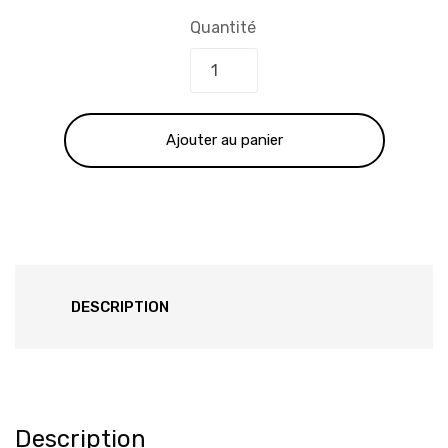
prix
prix
Quantité
initial
actuel
était :
est :
Ajouter au panier
365.00 €.
310.00 €.
DESCRIPTION
Description