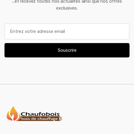
...et recevez toutes nos actualités ainsi que nos offres
exclusives.
E
m
a
i
Souscrire
l
*