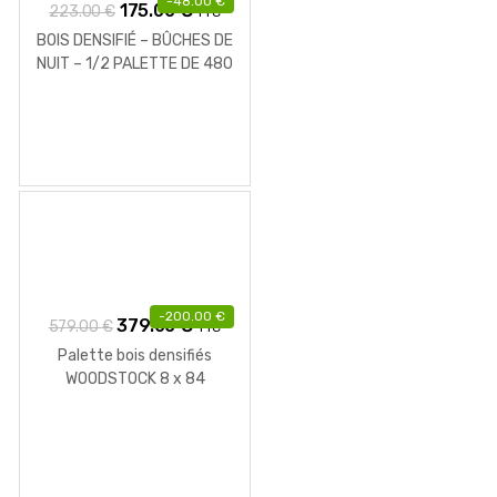
-
48.00
€
Le
Le
175.00
€
223.00
€
TTC
prix
prix
BOIS DENSIFIÉ – BÛCHES DE
initial
actuel
NUIT – 1/2 PALETTE DE 480
KG
était :
est :
223.00 €.
175.00 €.
-
200.00
€
Le
Le
379.00
€
579.00
€
TTC
prix
prix
Palette bois densifiés
initial
actuel
WOODSTOCK 8 x 84
était :
est :
579.00 €.
379.00 €.