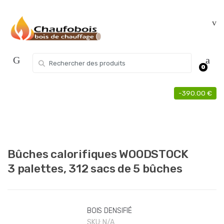
Skip
Skip
to
to
navigation
content
Search for:
0
-
390.00
€
Bûches calorifiques WOODSTOCK
3 palettes, 312 sacs de 5 bûches
BOIS DENSIFIÉ
SKU:
N/A