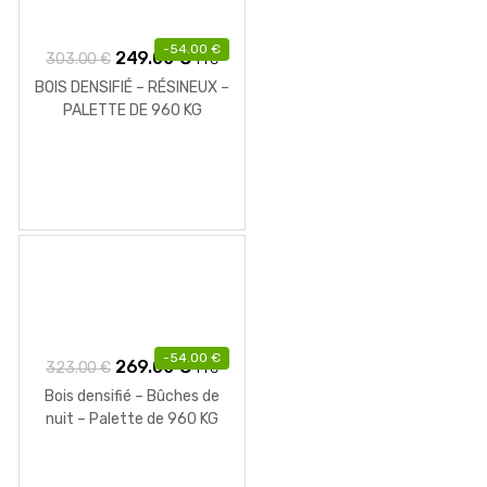
-
54.00
€
Le
Le
249.00
€
303.00
€
TTC
prix
prix
BOIS DENSIFIÉ – RÉSINEUX –
initial
actuel
PALETTE DE 960 KG
était :
est :
303.00 €.
249.00 €.
-
54.00
€
Le
Le
269.00
€
323.00
€
TTC
prix
prix
Bois densifié – Bûches de
initial
actuel
nuit – Palette de 960 KG
était :
est :
323.00 €.
269.00 €.