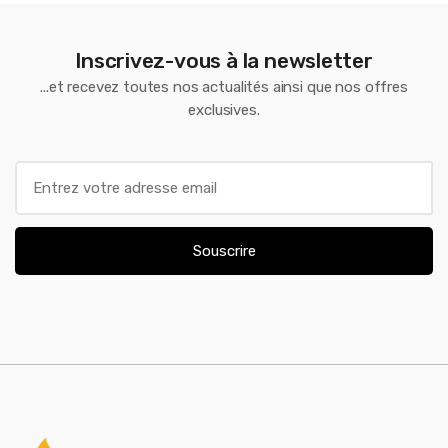
Inscrivez-vous à la newsletter
...et recevez toutes nos actualités ainsi que nos offres
exclusives.
E
m
a
i
Souscrire
l
*