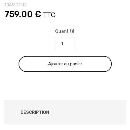
1,149.00
€
Le
Le
759.00
€
TTC
prix
prix
Quantité
initial
actuel
était :
est :
Ajouter au panier
1,149.00 €.
759.00 €.
DESCRIPTION