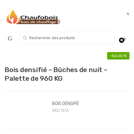
Skip
Skip
to
to
navigation
content
Search for:
0
-
54.00
€
Bois densifié – Bûches de nuit –
Palette de 960 KG
BOIS DENSIFIÉ
SKU:
N/A