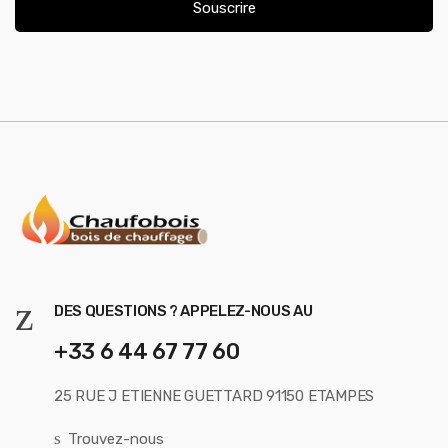
i
Souscrire
l
*
DES QUESTIONS ? APPELEZ-NOUS AU
+33 6 44 67 77 60
25 RUE J ETIENNE GUETTARD 91150 ETAMPES
Trouvez-nous