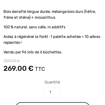
Bois densifié longue durée, mélange bois durs (hêtre,
frêne et chêne) + miscanthus
100 % naturel, sans colle, ni additifs
Aidez à régénérer la forêt : 1 palette achetée = 10 arbres
replantés !
Vendu par 96 lots de 6 bûchettes.
323.00
€
Le
Le
269.00
€
TTC
prix
prix
Quantité
initial
actuel
était :
est :