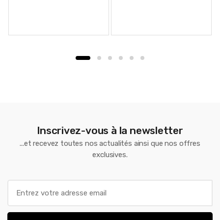
579.00 €.
379.00 €.
224.00 €.
180.00 €
Inscrivez-vous à la newsletter
...et recevez toutes nos actualités ainsi que nos offres
exclusives.
E
m
a