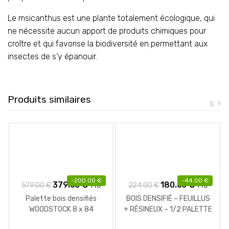
Le msicanthus est une plante totalement écologique, qui
ne nécessite aucun apport de produits chimiques pour
croître et qui favorise la biodiversité en permettant aux
insectes de s’y épanouir.
Produits similaires
-
200.00
€
-
44.00
€
Le
Le
Le
Le
379.00
€
180.00
€
579.00
€
224.00
€
TTC
TTC
prix
prix
prix
prix
Palette bois densifiés
BOIS DENSIFIÉ – FEUILLUS
initial
actuel
initial
actuel
WOODSTOCK 8 x 84
+ RÉSINEUX – 1/2 PALETTE
DE 480 KG
était :
est :
était :
est :