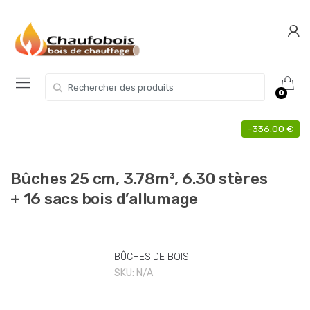
Skip
Skip
to
to
navigation
content
Search for:
0
-
336.00
€
Bûches 25 cm, 3.78m³, 6.30 stères
+ 16 sacs bois d’allumage
BÛCHES DE BOIS
SKU:
N/A