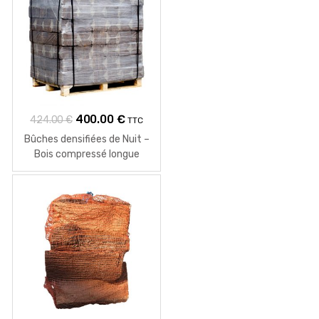
Le
Le
400.00
€
424.00
€
TTC
prix
prix
Bûches densifiées de Nuit –
initial
actuel
Bois compressé longue
durée
était :
est :
424.00 €.
400.00 €.