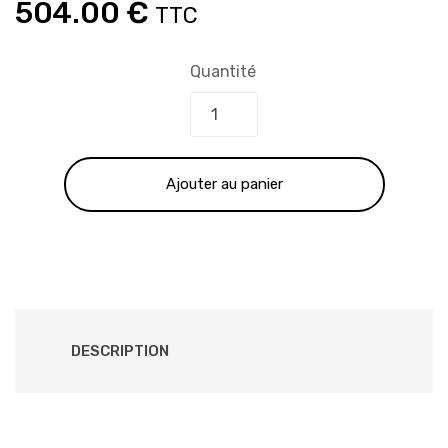
Le
Le
504.00
€
TTC
prix
prix
Quantité
initial
actuel
était :
est :
Ajouter au panier
840.00 €.
504.00 €.
DESCRIPTION