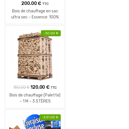
200.00
€
TTC
Bois de chauffage en sac
ultra sec – Essence: 100%
Chêne
-
30.00
€
Le
Le
120.00
€
150.00
€
TTC
prix
prix
Bois de chauffage (Palette)
initial
actuel
– 1 M – 3 STÈRES
était :
est :
150.00 €.
120.00 €.
-
531.00
€