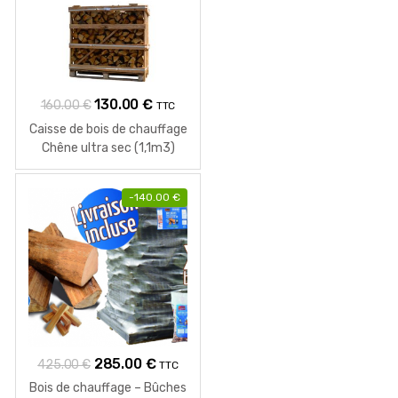
Le
Le
130.00
€
160.00
€
TTC
prix
prix
Caisse de bois de chauffage
initial
actuel
Chêne ultra sec (1,1m3)
était :
est :
160.00 €.
130.00 €.
-
140.00
€
Le
Le
285.00
€
425.00
€
TTC
prix
prix
Bois de chauffage – Bûches