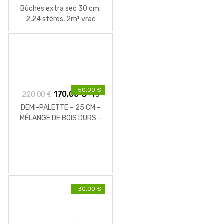
prix
prix
Bûches extra sec 30 cm,
initial
actuel
2,24 stères, 2m³ vrac
était :
est :
259.00 €.
159.00 €.
-
50.00
€
Le
Le
170.00
€
220.00
€
TTC
prix
prix
DEMI-PALETTE – 25 CM –
initial
actuel
MÉLANGE DE BOIS DURS –
PALETTE 1 M3 – 1.5 STÈRES
était :
est :
220.00 €.
170.00 €.
-
30.00
€