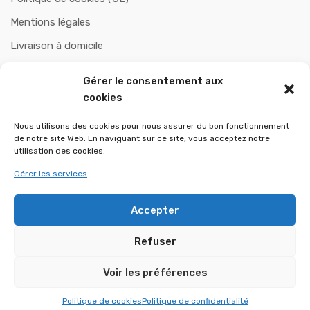
Mentions légales
Livraison à domicile
Paiement sécurisé
Gérer le consentement aux
Politiques de remboursement et retours
cookies
Nous utilisons des cookies pour nous assurer du bon fonctionnement
de notre site Web. En naviguant sur ce site, vous acceptez notre
CHAUFOBOIS
utilisation des cookies.
Gérer les services
A propos de nous
Contactez-nous
Accepter
Refuser
Voir les préférences
Copyright © 2025 CHAUFOBOIS - Tout droits réservés.
Politique de cookies
Politique de confidentialité