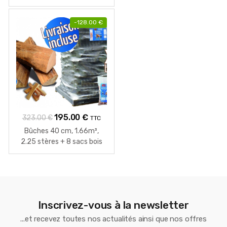
était :
est :
285.00 €.
210.00 €.
-
128.00
€
Le
Le
195.00
€
323.00
€
TTC
prix
prix
Bûches 40 cm, 1.66m³,
initial
actuel
2.25 stères + 8 sacs bois
d’allumage
était :
est :
323.00 €.
195.00 €.
Inscrivez-vous à la newsletter
...et recevez toutes nos actualités ainsi que nos offres