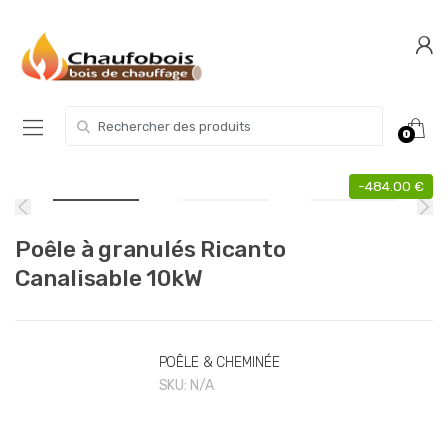
Skip
Skip
to
to
navigation
content
Search for:
0
-
484.00
€
Poêle à granulés Ricanto
Canalisable 10kW
POÊLE & CHEMINÉE
SKU:
N/A