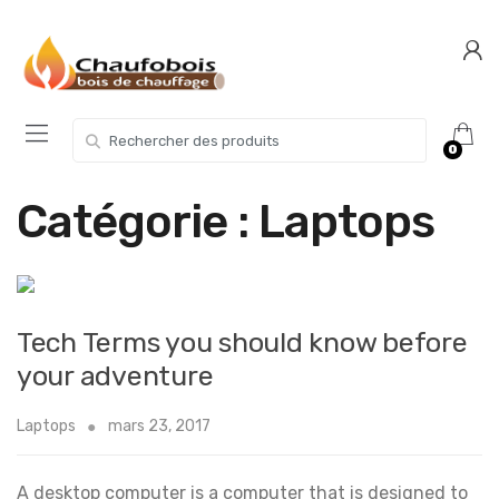
Skip
Skip
to
to
navigation
content
Search for:
0
Catégorie :
Laptops
Tech Terms you should know before
your adventure
Laptops
mars 23, 2017
A desktop computer is a computer that is designed to