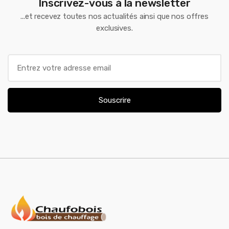
Inscrivez-vous à la newsletter
...et recevez toutes nos actualités ainsi que nos offres
exclusives.
E
m
a
i
Souscrire
l
*