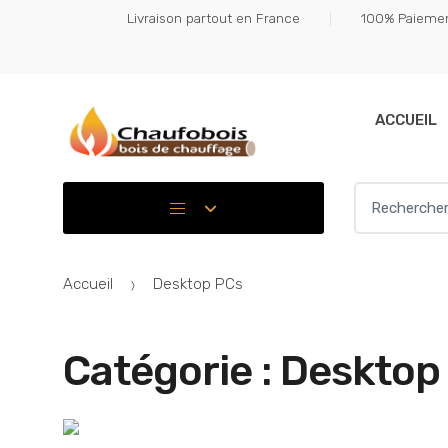
Skip
Skip
Livraison partout en France
100% Paiemen
to
to
navigation
content
ACCUEIL
Search for:
Accueil
Desktop PCs
Catégorie :
Desktop