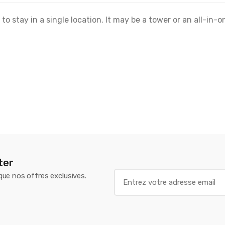
o stay in a single location. It may be a tower or an all-in-o
ter
E
 que nos offres exclusives.
m
a
i
l