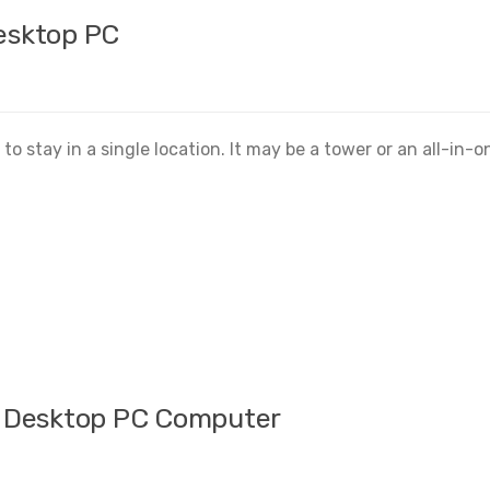
Wide screen Monitor
Desktop PC
Leave a comment
o stay in a single location. It may be a tower or an all-in-o
d Desktop PC Computer