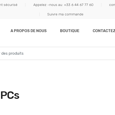
t sécurisé
Appelez -nous au: +33 6 44 67 77 60
con
Suivre ma commande
A PROPOS DE NOUS
BOUTIQUE
CONTACTE
 PCs
5 Tips to how find a plac