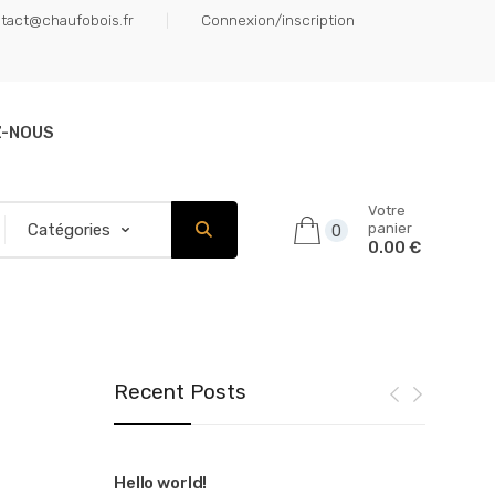
tact@chaufobois.fr
Connexion/inscription
Z-NOUS
Votre
panier
0
0.00 €
Recent Posts
e for your
Hello world!
Tech Te