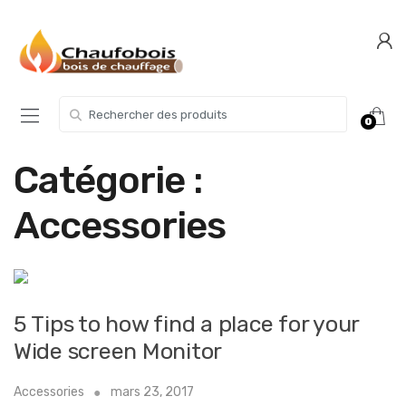
Skip
Skip
to
to
navigation
content
Search for:
0
Catégorie :
Accessories
5 Tips to how find a place for your
Wide screen Monitor
Accessories
mars 23, 2017