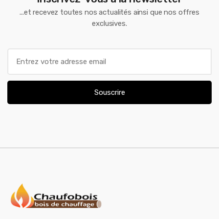
...et recevez toutes nos actualités ainsi que nos offres
exclusives.
E
m
a
i
Souscrire
l
*