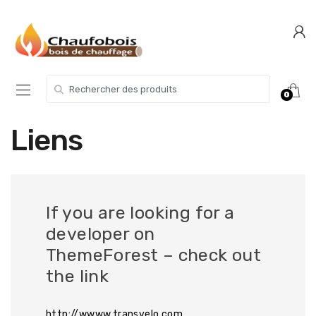
Skip
Skip
to
to
navigation
content
Search for:
0
Liens
If you are looking for a
developer on
ThemeForest – check out
the link
http://wwww.transvelo.com