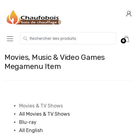
Skip
Skip
to
to
navigation
content
Search for:
0
Movies, Music & Video Games
Megamenu Item
Movies & TV Shows
All Movies & TV Shows
Blu-ray
All English