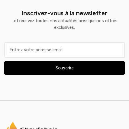
Inscrivez-vous à la newsletter
...et recevez toutes nos actualités ainsi que nos offres
exclusives.
E
m
a
i
Souscrire
l
*