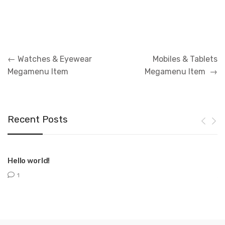
Navigation
←
Watches & Eyewear
Mobiles & Tablets
de
Megamenu Item
Megamenu Item
→
l’article
Recent Posts
Hello world!
T
1