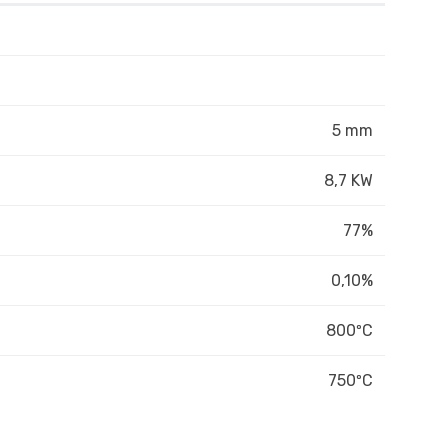
5 mm
8,7 KW
77%
0,10%
800ºC
750ºC