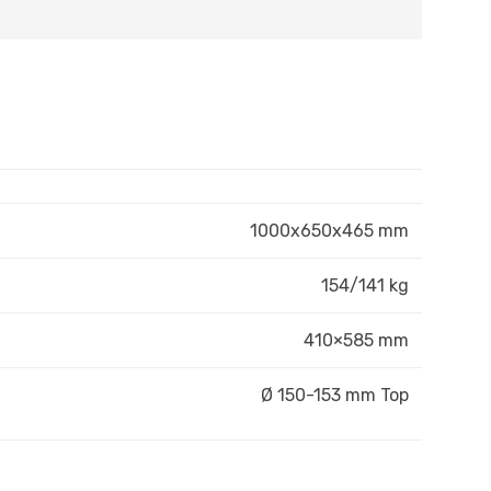
1000x650x465 mm
154/141 kg
410×585 mm
Ø 150-153 mm Top