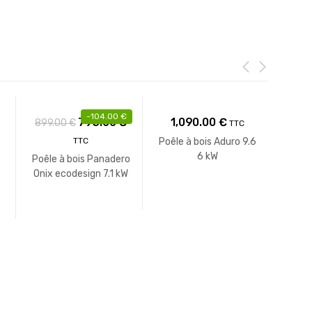
-
104.00
€
Le
Le
795.00
€
1,090.00
€
899.00
€
1,249
TTC
prix
prix
Poêle à bois Aduro 9.6
TTC
initial
actuel
6 kW
Poêle à bois Panadero
Poêle
était :
est :
Onix ecodesign 7.1 kW
Mistra
899.00 €.
795.00 €.