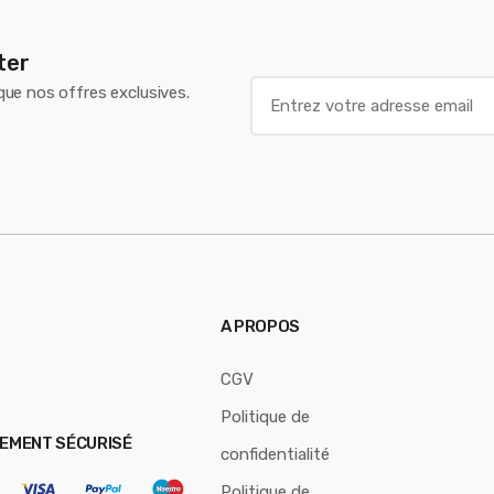
ter
E
 que nos offres exclusives.
m
a
i
l
*
A PROPOS
CGV
Politique de
IEMENT SÉCURISÉ
confidentialité
Politique de