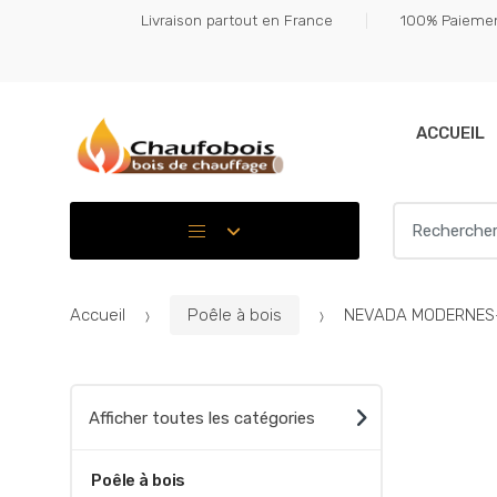
Skip
Skip
Livraison partout en France
100% Paiemen
to
to
navigation
content
ACCUEIL
Search for:
Accueil
Poêle à bois
NEVADA MODERNES
Afficher toutes les catégories
Poêle à bois