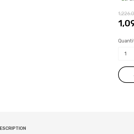
1,226.
Le
1,0
pri
Quanti
init
étai
1,2
ESCRIPTION