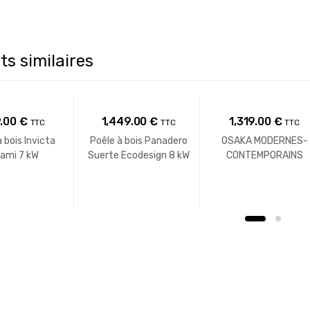
ts similaires
.00
€
1,449.00
€
1,319.00
€
TTC
TTC
TTC
 bois Invicta
Poêle à bois Panadero
OSAKA MODERNES-
lami 7 kW
Suerte Ecodesign 8 kW
CONTEMPORAINS