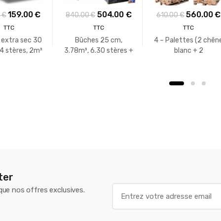
Le
Le
Le
Le
Le
159.00
€
504.00
€
560.00
€
0
€
840.00
€
610.00
€
prix
prix
prix
prix
prix
TTC
TTC
TTC
initial
actuel
initial
actuel
initial
 extra sec 30
Bûches 25 cm,
4 – Palettes (2 chên
était :
est :
était :
est :
était :
4 stères, 2m³
3.78m³, 6.30 stères +
blanc + 2
vrac
16 sacs bois
Hêtre/Charme) –
259.00 €.
159.00 €.
840.00 €.
504.00 €.
610.00 €.
d’allumage
Bûches de 40 cm
ter
E
 que nos offres exclusives.
m
a