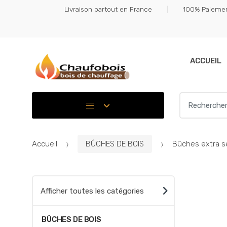
Skip
Skip
Livraison partout en France
100% Paiemen
to
to
navigation
content
ACCUEIL
Search for:
Accueil
BÛCHES DE BOIS
Bûches extra se
Afficher toutes les catégories
BÛCHES DE BOIS