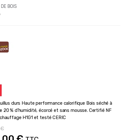
 DE BOIS
A
uillus durs Haute performance calorifique Bois séché à
e 20 % d’humidité, écorcé et sans mousse. Certifié NF
 chauffage H1G1 et testé CERIC
0
€
Le
.00
€
TTC