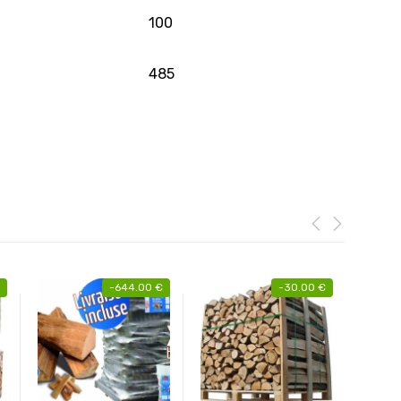
100
485
-
644.00
€
-
30.00
€