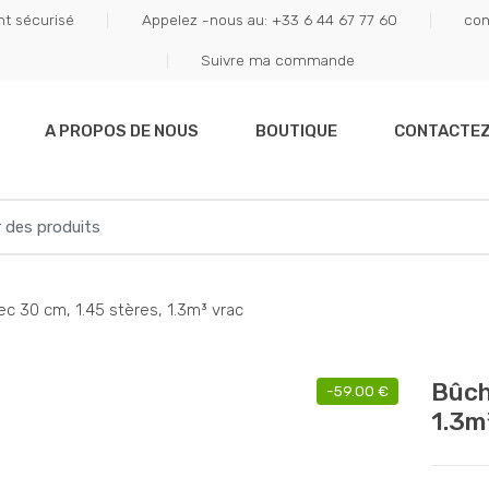
t sécurisé
Appelez -nous au: +33 6 44 67 77 60
con
Suivre ma commande
A PROPOS DE NOUS
BOUTIQUE
CONTACTE
c 30 cm, 1.45 stères, 1.3m³ vrac
Bûch
-
59.00
€
1.3m