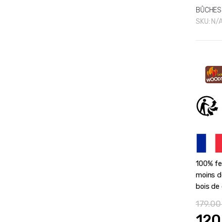
BÛCHES
SKU:
N/
100% fe
moins d
bois de
179.0
Le
120