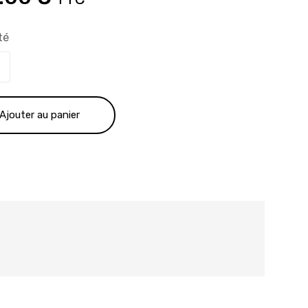
x
prix
té
ial
actuel
t :
est :
Ajouter au panier
.00 €.
120.00 €.