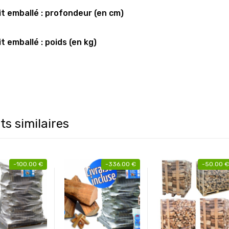
t emballé : profondeur (en cm)
t emballé : poids (en kg)
ts similaires
-
100.00
€
-
336.00
€
-
50.00
€