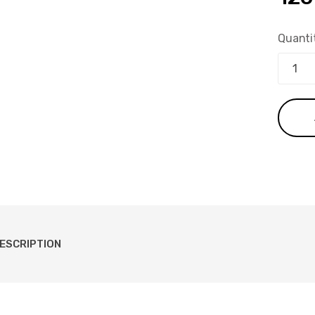
pri
Quanti
init
étai
179
ESCRIPTION