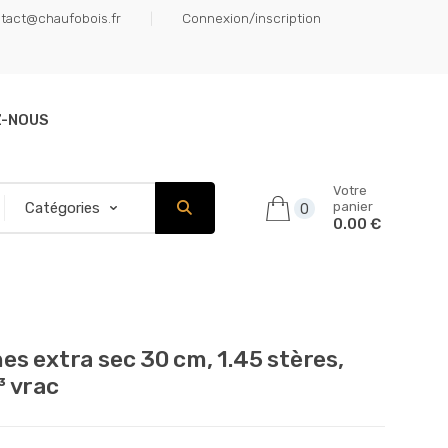
tact@chaufobois.fr
Connexion/inscription
Z-NOUS
Votre
panier
0
0.00 €
es extra sec 30 cm, 1.45 stères,
³ vrac