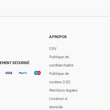
i
l
*
A PROPOS
CGV
Politique de
IEMENT SÉCURISÉ
confidentialité
Politique de
cookies (UE)
Mentions légales
Livraison à
domicile