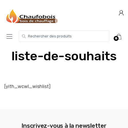
Skip
Skip
to
to
navigation
content
Search for:
0
liste-de-souhaits
[yith_wcwl_wishlist]
Inscrivez-vous à la newsletter