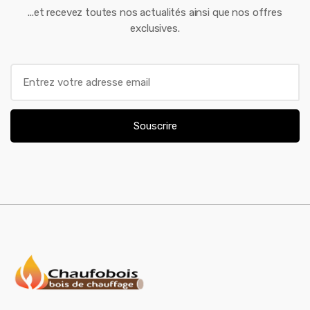
...et recevez toutes nos actualités ainsi que nos offres
exclusives.
E
m
a
i
Souscrire
l
*